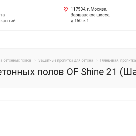
117534, г. Москва,
нта
Варшавское шоссе,
окрытий
д.150, к.1
ва бетонных полов
Защитные пропитки для бетона
Глянцевая, пропитка
тонных полов OF Shine 21 (Шай
ЕНДУЕМ