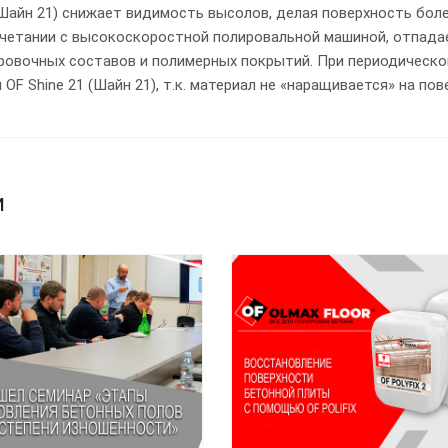
 (Шайн 21) снижает видимость высолов, делая поверхность бо
очетании с высокоскоростной полировальной машиной, отпада
ровочных составов и полимерных покрытий. При периодическо
 OF Shine 21 (Шайн 21), т.к. материал не «наращивается» на пов
и