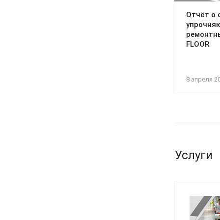
Отчёт о 
упрочня
ремонтн
FLOOR
8 апреля 2
Услуги