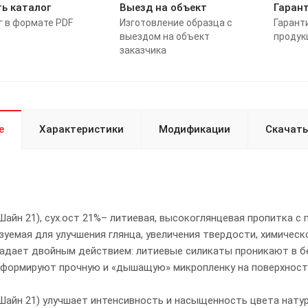
ь каталог
Выезд на объект
Гаран
г в формате PDF
Изготовление образца с
Гарант
выездом на объект
продук
заказчика
е
Характеристики
Модификации
Скачать
(Шайн 21), сух.ост 21%– литиевая, высокоглянцевая пропитка
зуемая для улучшения глянца, увеличения твердости, химичес
адает двойным действием: литиевые силикаты проникают в бе
формируют прочную и «дышащую» микропленку на поверхности,
(Шайн 21) улучшает интенсивность и насыщенность цвета нату