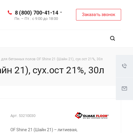
8 (800) 700-41-14
Заказать звонок
Пн. – Пт.: с 9:00 до 18:00
 для бетонных полов OF Shine 21 (Шайн 21), сух.ост 21%, 30л
н 21), сух.ост 21%, 30л
Арт.
53210030
OF Shine 21 (Шайн 21) – литиевая,