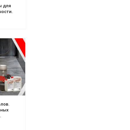
ы для
ности.
лов.
ьных
.