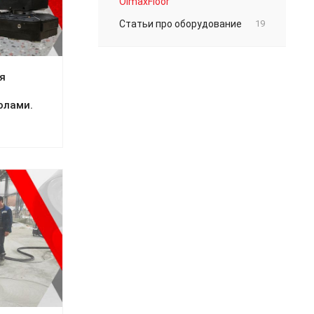
OlmaxFloor
Статьи про оборудование
19
я
олами.