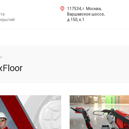
117534, г. Москва,
нта
Варшавское шоссе,
окрытий
д.150, к.1
or
xFloor