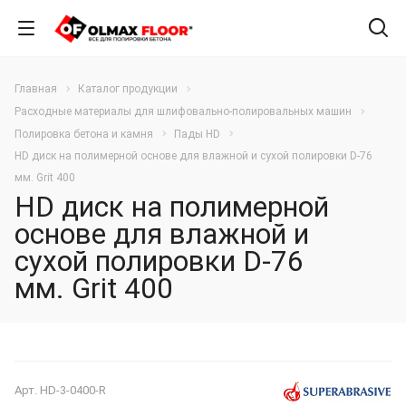
Главная
Каталог продукции
Расходные материалы для шлифовально-полировальных машин
Полировка бетона и камня
Пады HD
HD диск на полимерной основе для влажной и сухой полировки D-76
мм. Grit 400
HD диск на полимерной
основе для влажной и
сухой полировки D-76
мм. Grit 400
Арт.
HD-3-0400-R