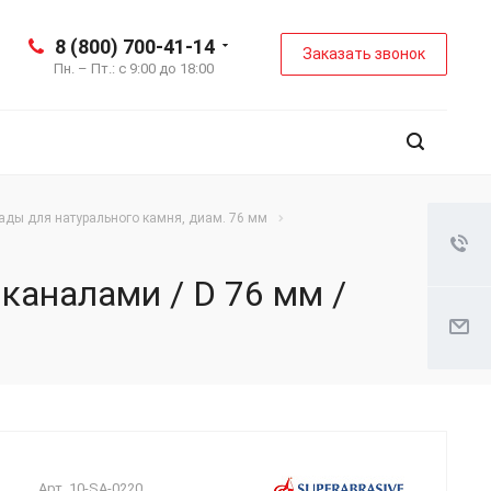
8 (800) 700-41-14
Заказать звонок
Пн. – Пт.: с 9:00 до 18:00
ады для натурального камня, диам. 76 мм
каналами / D 76 мм /
Арт.
10-SA-0220