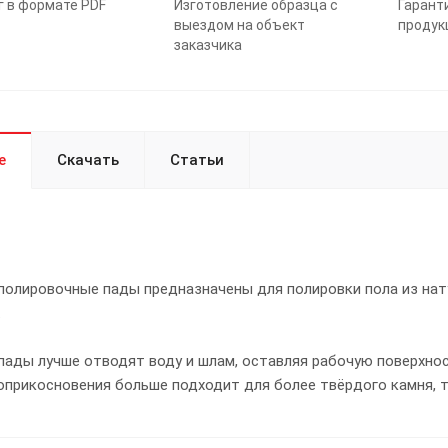
г в формате PDF
Изготовление образца с
Гарант
выездом на объект
продук
заказчика
е
Скачать
Статьи
полировочные пады предназначены для полировки пола из нат
.
пады лучше отводят воду и шлам, оставляя рабочую поверхнос
прикосновения больше подходит для более твёрдого камня, та