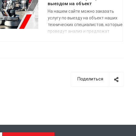
транспортных компаний (на выбор)
выездом на объект
в соответствии с графиком
На нашем сайте можно заказать
отправки.
услугу по выезду на объект наших
технических специалистов, которые
проведут анализ и предложат
возможные регламенты для
достижения нужного результата.
Поделиться