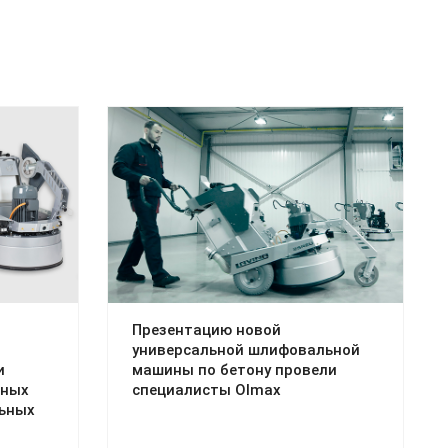
Презентацию новой
универсальной шлифовальной
и
машины по бетону провели
дных
специалисты Olmax
ьных