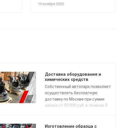
19 ноября 2020
Доставка оборудования и
химических средств
Собственный автопарк позволяет
осуществлять бесплатную
доставку по Москве при сумме
заказа от 50 000 руб. в течение 3
рабочих дней с даты поступления
заявки. Доставка по России
осуществляется одной из
Изготовление образца с