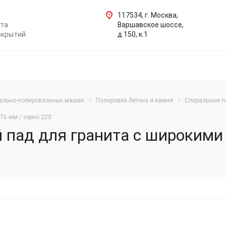
117534, г. Москва,
нта
Варшавское шоссе,
окрытий
д.150, к.1
ально-полировальных машин
Полировка бетона и камня
Спиральные п
76 мм / зерно 220
пад для гранита с широкими 