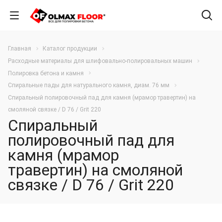
Главная
Каталог продукции
Расходные материалы для шлифовально-полировальных машин
Полировка бетона и камня
Спиральные пады для натурального камня, диам. 76 мм
Спиральный полировочный пад для камня (мрамор травертин) на
смоляной связке / D 76 / Grit 220
Спиральный
полировочный пад для
камня (мрамор
травертин) на смоляной
связке / D 76 / Grit 220