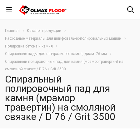
Главная
Каталог продукции
Расходные материалы для шлифовально-полировальных машин
Полировка бетона и камня
Спиральные пады для натурального камня, диам. 76 мм
Спиральный полировочный пад для камня (мрамор травертин) на
смоляной связке / D 76 / Grit 3500
Спиральный
полировочный пад для
камня (мрамор
травертин) на смоляной
связке / D 76 / Grit 3500