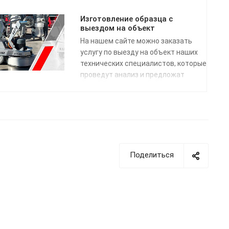
заявки. Доставка по России
осуществляется одной из
Изготовление образца с
транспортных компаний (на выбор)
выездом на объект
в соответствии с графиком
На нашем сайте можно заказать
отправки.
услугу по выезду на объект наших
технических специалистов, которые
проведут анализ и предложат
возможные регламенты для
достижения нужного результата.
Поделиться