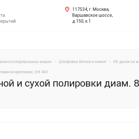
117534, г. Москва,
нта
Варшавское шоссе,
окрытий
д.150, к.1
ально-полировальных машин
Шлифовка бетона и камня
HD диски на м
емное крепление, Grit 400
ой и сухой полировки диам. 