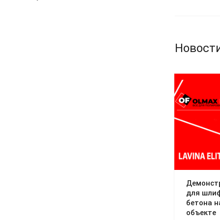
Новост
Демонст
для шлиф
бетона 
объекте