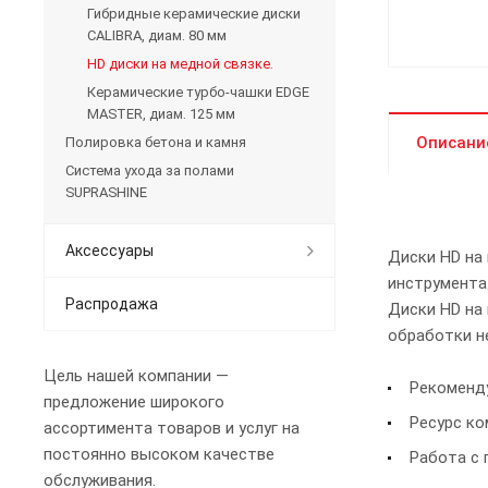
Гибридные керамические диски
CALIBRA, диам. 80 мм
HD диски на медной связке.
Керамические турбо-чашки EDGE
MASTER, диам. 125 мм
Описани
Полировка бетона и камня
Система ухода за полами
SUPRASHINE
Аксессуары
Диски HD на
инструмента
Распродажа
Диски HD на
обработки н
Цель нашей компании —
Рекоменду
предложение широкого
Ресурс ко
ассортимента товаров и услуг на
постоянно высоком качестве
Работа с 
обслуживания.