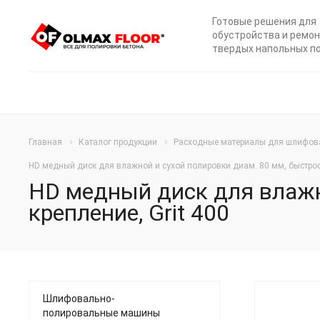
Готовые решения для
обустройства и ремо
твердых напольных п
Главная
Каталог продукции
Расходные материалы для шлифов
HD медный диск для влажной и сухой полировки диам. 80 мм, быстросъ
HD медный диск для влажн
крепление, Grit 400
Шлифовально-
полировальные машины