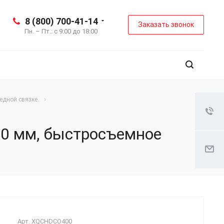
8 (800) 700-41-14
Заказать звонок
Пн. – Пт.: с 9:00 до 18:00
едной связке.
80 мм, быстросъемное
Арт.
XQCHDCO400