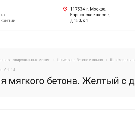
117534, г. Москва,
нта
Варшавское шоссе,
окрытий
д.150, к.1
ально-полировальных машин
Шлифовка бетона и камня
Шлифовальны
- Grit 14
мягкого бетона. Желтый с дв