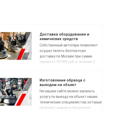
Доставка оборудования и
химических средств
Собственный автопарк позволяет
осуществлять бесплатную
доставку по Москве при сумме
заказа от 50 000 руб. в течение 3
рабочих дней с даты поступления
заявки. Доставка по России
осуществляется одной из
Изготовление образца с
транспортных компаний (на выбор)
выездом на объект
в соответствии с графиком
На нашем сайте можно заказать
отправки.
услугу по выезду на объект наших
технических специалистов, которые
проведут анализ и предложат