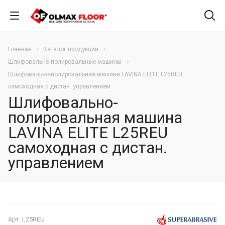
Главная
Каталог продукции
Шлифовально-полировальные машины
Шлифовально-полировальная машина LAVINA ELITE L25REU
самоходная с дистан. управлением
Шлифовально-
полировальная машина
LAVINA ELITE L25REU
самоходная с дистан.
управлением
Арт.
L25REU