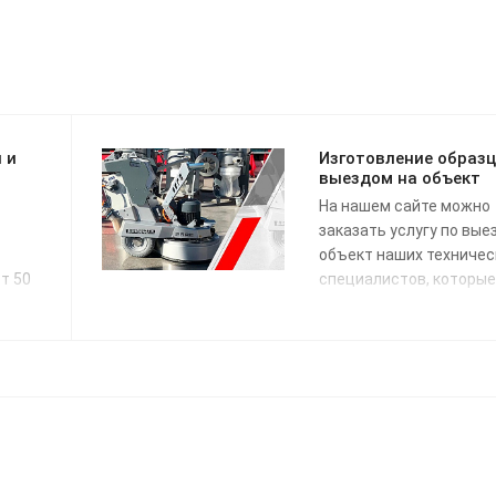
 и
Изготовление образц
выездом на объект
На нашем сайте можно
заказать услугу по вые
объект наших техничес
т 50
специалистов, которые
их
проведут анализ и пре
возможные регламенты
и
достижения нужного
результата.
а