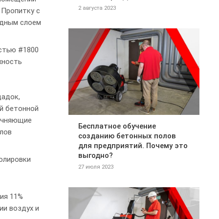
2 августа 2023
 Пропитку с
одным слоем
остью #1800
хность
щадок,
ой бетонной
рочняющие
Бесплатное обучение
олов
созданию бетонных полов
для предприятий. Почему это
выгодно?
олировки
27 июля 2023
тия 11%
ии воздух и