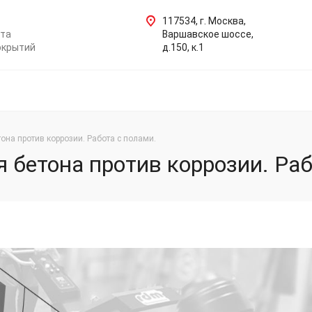
117534, г. Москва,
нта
Варшавское шоссе,
окрытий
д.150, к.1
она против коррозии. Работа с полами.
бетона против коррозии. Раб