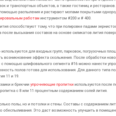
вок и транспортных объектов, а также гостиниц и ресторанов.
с помощью распыления и растирают мопами покрытыми однор
лировальным работам
инструментом #200 и # 400.
лития способствуют тому, что при полировке падами зернист
са после высыхания составов на основе силикатов лития повер
 используются для входных групп, парковок, погрузочных пло
ить возникновение эффекта скольжения. После обработки нов
и с помощью шлифовального сегмента #16 можно нанести уп
хность полов готова для использования. Для данного типа п
я 11 и 19.
заики и брекчии
упрочняющие пропитки
используются после п
пропитка с 8 или 11 процентным содержанием солей лития.
лько полы, но и потолки и стены. Составы с содержанием ли
го обеспыливания. Это даст возможность улучшить в помещен