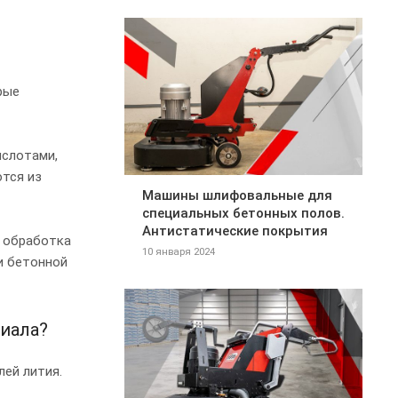
рые
ислотами,
ются из
Машины шлифовальные для
специальных бетонных полов.
Антистатические покрытия
я обработка
10 января 2024
и бетонной
иала?
ей лития.