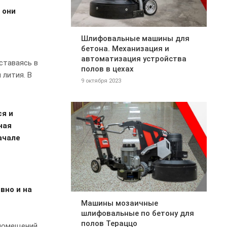
 они
Шлифовальные машины для
бетона. Механизация и
автоматизация устройства
ставаясь в
полов в цехах
 лития. В
9 октября 2023
ся и
ная
ачале
вно и на
Машины мозаичные
шлифовальные по бетону для
полов Тераццо
 помещений