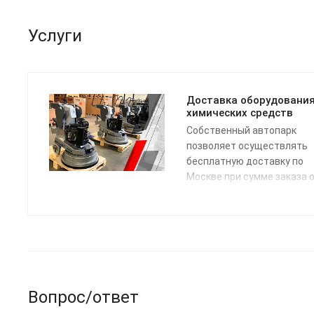
Услуги
Доставка оборудования
химических средств
Собственный автопарк
позволяет осуществлять
бесплатную доставку по
Москве при сумме заказа о
000 руб. в течение 3 рабоч
дней с даты поступления
заявки. Доставка по Росси
осуществляется одной из
транспортных компаний (н
выбор) в соответствии с
графиком отправки.
Вопрос/ответ