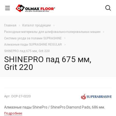
Главная
Каталог продукции
Расходные материалы для шлифовально-полировальных машин
Система ухода за полами SUPRASHINE
Алмазные пады SUPRASHINE REGULAR
SHINEPRO пад 675 мм, Grit 220
SHINEPRO пад 675 мм,
Grit 220
Арт.
DCP-27-0220
Алмазные пады ShinePro / ShinePro Diamond Pads, 686 мм.
Подробнее